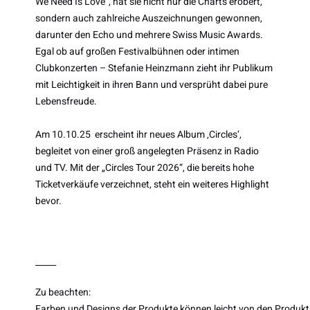
We Need Is Love“, hat sie nicht nur die Charts erobert,
sondern auch zahlreiche Auszeichnungen gewonnen,
darunter den Echo und mehrere Swiss Music Awards.
Egal ob auf großen Festivalbühnen oder intimen
Clubkonzerten – Stefanie Heinzmann zieht ihr Publikum
mit Leichtigkeit in ihren Bann und versprüht dabei pure
Lebensfreude.
Am 10.10.25 erscheint ihr neues Album ‚Circles‘,
begleitet von einer groß angelegten Präsenz in Radio
und TV. Mit der „Circles Tour 2026“, die bereits hohe
Ticketverkäufe verzeichnet, steht ein weiteres Highlight
bevor.
_____
Zu beachten:
Farben und Designs der Produkte können leicht von den Produkt